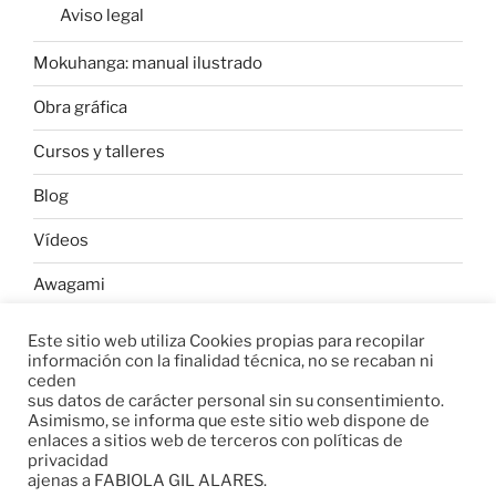
Aviso legal
Mokuhanga: manual ilustrado
Obra gráfica
Cursos y talleres
Blog
Vídeos
Awagami
Este sitio web utiliza Cookies propias para recopilar
información con la finalidad técnica, no se recaban ni
W
C
C
ceden
h
o
o
sus datos de carácter personal sin su consentimiento.
Asimismo, se informa que este sitio web dispone de
a
p
m
enlaces a sitios web de terceros con políticas de
t
y
p
privacidad
s
L
a
ajenas a FABIOLA GIL ALARES.