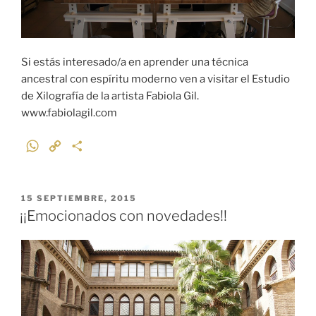
Si estás interesado/a en aprender una técnica
ancestral con espíritu moderno ven a visitar el Estudio
de Xilografía de la artista Fabiola Gil.
www.fabiolagil.com
W
C
C
h
o
o
a
p
m
t
y
p
PUBLICADO
15 SEPTIEMBRE, 2015
EL
s
L
a
¡¡Emocionados con novedades!!
A
i
r
p
n
t
p
k
i
r