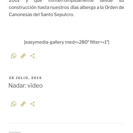
2001 y que ininterrumpidamente desde su
construcción hasta nuestros días alberga a la Orden de
Canonesas del Santo Sepulcro.
[easymedia-gallery med=»280″ filter=»1″]
W
C
C
h
o
o
a
p
m
t
y
p
PUBLICADO
28 JULIO, 2015
EL
s
L
a
Nadar: vídeo
A
i
r
p
n
t
W
C
C
p
k
i
h
o
o
r
a
p
m
t
y
p
s
L
a