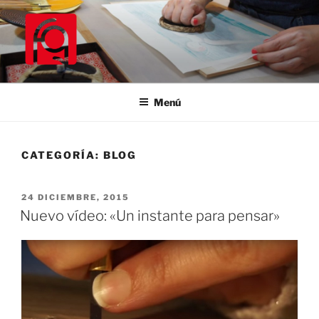
Saltar
al
contenido
ESTUDIO FABIOLA GIL
una web de fabiola gil alares
Menú
CATEGORÍA:
BLOG
PUBLICADO
24 DICIEMBRE, 2015
EL
Nuevo vídeo: «Un instante para pensar»