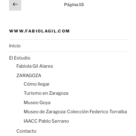
Paginación
Página
Página
15
A
i
r
anterior
de
p
n
t
entradas
p
k
i
r
WWW.FABIOLAGIL.COM
Inicio
El Estudio
Fabiola Gil Alares
ZARAGOZA
Cómo llegar
Turismo en Zaragoza
Museo Goya
Museo de Zaragoza: Colección Federico Torralba
IAACC Pablo Serrano
Contacto