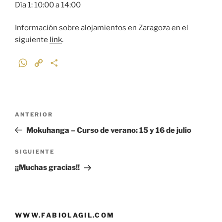
Día 1: 10:00 a 14:00
Información sobre alojamientos en Zaragoza en el
siguiente
link
.
W
C
C
h
o
o
a
p
m
t
y
p
Navegación
s
L
a
Entrada
ANTERIOR
de
A
i
r
anterior:
Mokuhanga – Curso de verano: 15 y 16 de julio
p
n
t
entradas
p
k
i
Siguiente
SIGUIENTE
r
entrada
¡¡Muchas gracias!!
WWW.FABIOLAGIL.COM