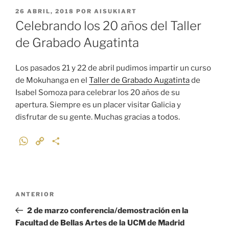
PUBLICADO
26 ABRIL, 2018
POR
AISUKIART
EL
Celebrando los 20 años del Taller
de Grabado Augatinta
Los pasados 21 y 22 de abril pudimos impartir un curso
de Mokuhanga en el
Taller de Grabado Augatinta
de
Isabel Somoza para celebrar los 20 años de su
apertura. Siempre es un placer visitar Galicia y
disfrutar de su gente. Muchas gracias a todos.
W
C
C
h
o
o
a
p
m
t
y
p
Navegación
s
L
a
Entrada
ANTERIOR
de
A
i
r
anterior:
2 de marzo conferencia/demostración en la
p
n
t
entradas
Facultad de Bellas Artes de la UCM de Madrid
p
k
i