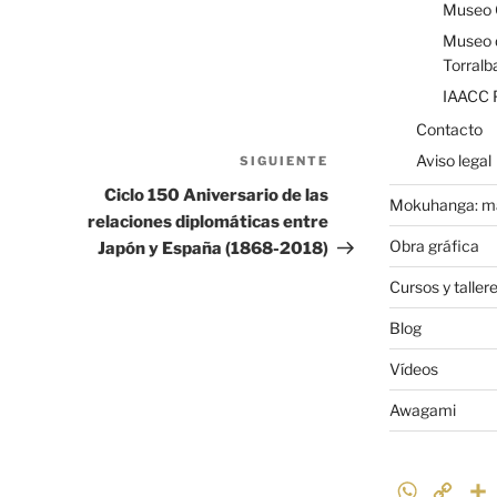
Museo 
Museo d
Torralb
IAACC 
Contacto
Aviso legal
SIGUIENTE
Siguiente
entrada
Ciclo 150 Aniversario de las
Mokuhanga: ma
relaciones diplomáticas entre
Obra gráfica
Japón y España (1868-2018)
Cursos y taller
Blog
Vídeos
Awagami
W
C