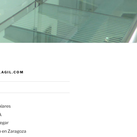
AGIL.COM
Alares
A
egar
o en Zaragoza