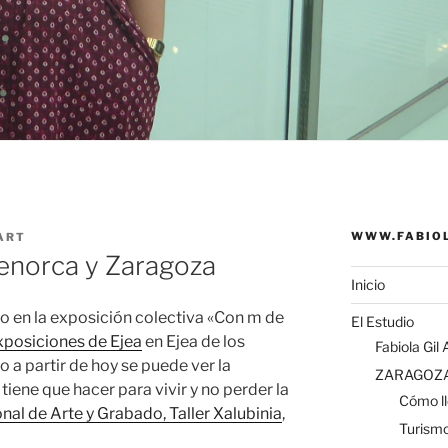
WWW.FABIOL
ART
enorca y Zaragoza
Inicio
no en la exposición colectiva «Con m de
El Estudio
xposiciones de Ejea
en Ejea de los
Fabiola Gil 
 a partir de hoy se puede ver la
ZARAGOZ
iene que hacer para vivir y no perder la
Cómo ll
nal de Arte y Grabado, Taller Xalubinia
,
Turism