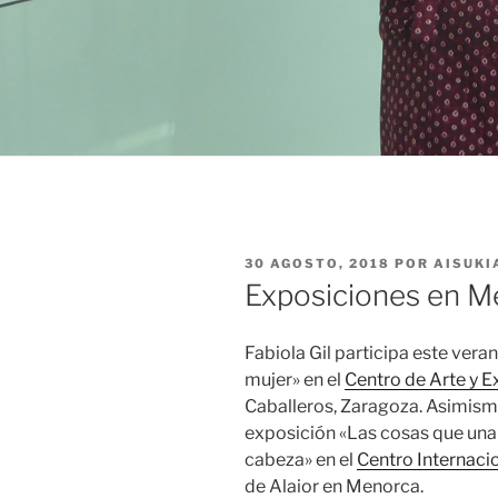
PUBLICADO
30 AGOSTO, 2018
POR
AISUKI
EL
Exposiciones en M
Fabiola Gil participa este vera
mujer» en el
Centro de Arte y E
Caballeros, Zaragoza. Asimismo
exposición «Las cosas que una t
cabeza» en el
Centro Internacio
de Alaior en Menorca.