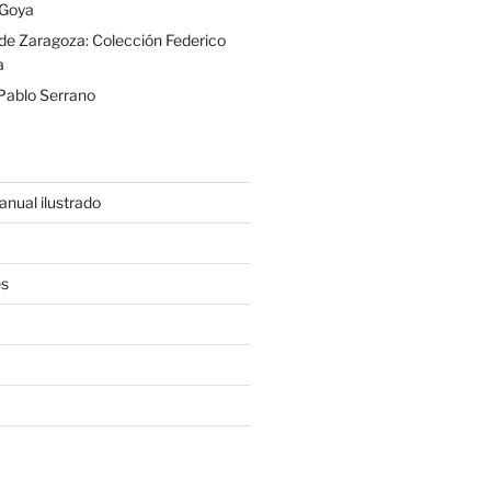
Goya
e Zaragoza: Colección Federico
a
Pablo Serrano
nual ilustrado
es
C