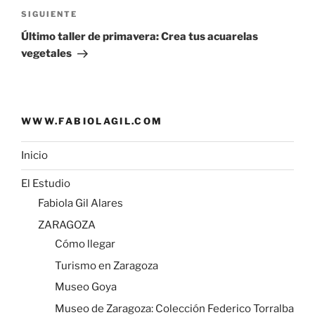
p
k
i
Siguiente
SIGUIENTE
r
entrada
Último taller de primavera: Crea tus acuarelas
vegetales
WWW.FABIOLAGIL.COM
Inicio
El Estudio
Fabiola Gil Alares
ZARAGOZA
Cómo llegar
Turismo en Zaragoza
Museo Goya
Museo de Zaragoza: Colección Federico Torralba