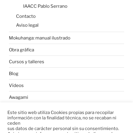
IAACC Pablo Serrano
Contacto
Aviso legal
Mokuhanga: manual ilustrado
Obra gráfica
Cursos y talleres
Blog
Vídeos
Awagami
Este sitio web utiliza Cookies propias para recopilar
información con la finalidad técnica, no se recaban ni
W
C
C
ceden
h
o
o
sus datos de carácter personal sin su consentimiento.