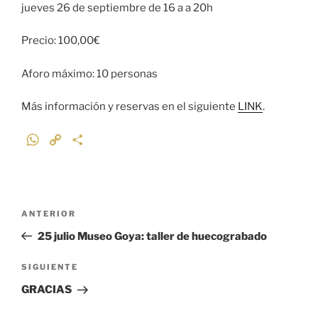
jueves 26 de septiembre de 16 a a 20h
Precio: 100,00€
Aforo máximo: 10 personas
Más información y reservas en el siguiente
LINK
.
W
C
C
h
o
o
a
p
m
t
y
p
Navegación
s
L
a
Entrada
ANTERIOR
de
A
i
r
anterior:
25 julio Museo Goya: taller de huecograbado
p
n
t
entradas
p
k
i
Siguiente
SIGUIENTE
r
entrada
GRACIAS