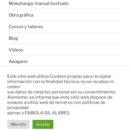
Mokuhanga: manual ilustrado
Obra gráfica
Cursos y talleres
Blog
Vídeos
Awagami
Este sitio web utiliza Cookies propias para recopilar
información con la finalidad técnica, no se recaban ni
W
C
C
ceden
h
o
o
sus datos de carácter personal sin su consentimiento.
Asimismo, se informa que este sitio web dispone de
a
p
m
enlaces a sitios web de terceros con políticas de
t
y
p
privacidad
s
L
a
ajenas a FABIOLA GIL ALARES.
A
i
r
Aviso legal
Funciona gracias a WordPress
Más info
Aceptar
p
n
t