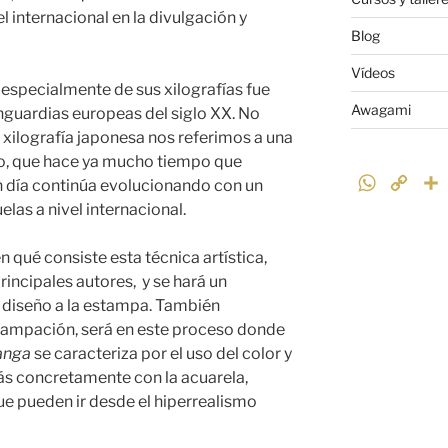
el internacional en la divulgación y
Blog
Vídeos
y especialmente de sus xilografías fue
Awagami
anguardias europeas del siglo XX. No
xilografía japonesa nos referimos a una
o, que hace ya mucho tiempo que
W
C
n día continúa evolucionando con un
h
o
elas a nivel internacional.
a
p
t
y
n qué consiste esta técnica artística,
s
L
ncipales autores, y se hará un
A
i
 diseño a la estampa. También
p
n
tampación, será en este proceso donde
p
k
i
anga
se caracteriza por el uso del color y
ás concretamente con la acuarela,
e pueden ir desde el hiperrealismo