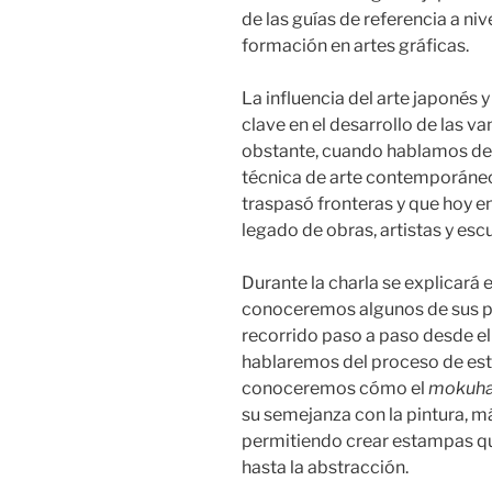
de las guías de referencia a niv
formación en artes gráficas.
La influencia del arte japonés 
clave en el desarrollo de las v
obstante, cuando hablamos de 
técnica de arte contemporáne
traspasó fronteras y que hoy e
legado de obras, artistas y escu
Durante la charla se explicará e
conoceremos algunos de sus pri
recorrido paso a paso desde el
hablaremos del proceso de es
conoceremos cómo el
mokuh
su semejanza con la pintura, m
permitiendo crear estampas qu
hasta la abstracción.