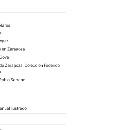
Alares
A
egar
o en Zaragoza
Goya
e Zaragoza: Colección Federico
a
Pablo Serrano
nual ilustrado
es