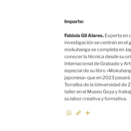
Imparte:
Fabiola Gil Alares.
Experta en o
investigación se centran en el 
mokuhanga
se completa en Jap
conocer la técnica desde su ori
Internacional de Grabado y Art
especial de su libro «Mokuhang
japonesa» que en 2023 pasará 
Torralba de la Universidad de
taller en el Museo Goya y traba
su labor creativa y formativa.
W
C
C
h
o
o
a
p
m