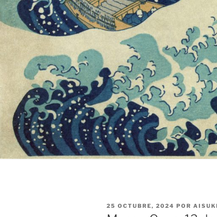
PUBLICADO
25 OCTUBRE, 2024
POR
AISUK
EL