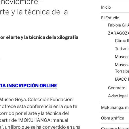
 noviembre –
Inicio
 y la técnica de la
El Estudio
Fabiola Gil 
ZARAGOZ
l arte y la técnica de la xilografía
Cómo ll
Turism
Museo 
e
Museo d
Torralb
IAACC 
IA INSCRIPCIÓN ONLINE
Contacto
Aviso legal
l Museo Goya. Colección Fundación
ofrece esta conferencia en la que te
Mokuhanga: ma
orrido por el arte y la técnica del
Obra gráfica
 partir de “MOKUHANGA: manual
a”, un libro que se ha convertido en una
Cursos y taller