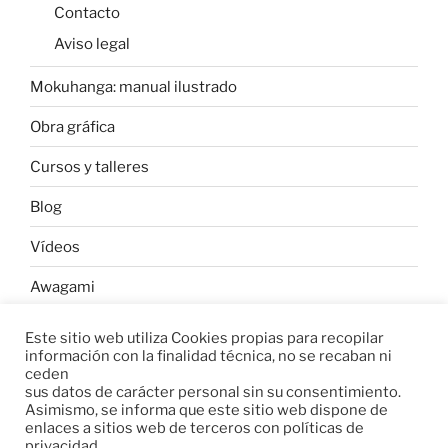
Contacto
Aviso legal
Mokuhanga: manual ilustrado
Obra gráfica
Cursos y talleres
Blog
Vídeos
Awagami
Este sitio web utiliza Cookies propias para recopilar
información con la finalidad técnica, no se recaban ni
W
C
C
ceden
h
o
o
sus datos de carácter personal sin su consentimiento.
Asimismo, se informa que este sitio web dispone de
a
p
m
enlaces a sitios web de terceros con políticas de
t
y
p
privacidad