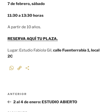
7 de febrero, sábado
11:30 a 13:30 horas
A partir de 10 años.
RESERVA AQUÍ TU PLAZA.
Lugar: Estudio Fabiola Gil,
calle Fuenterrabía 1, local
2C
W
C
C
h
o
o
a
p
m
t
y
p
Navegación
s
L
a
Entrada
ANTERIOR
de
A
i
r
anterior:
2 al 4 de enero: ESTUDIO ABIERTO
p
n
t
entradas
p
k
i